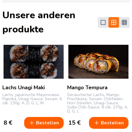
Unsere anderen
produkte
Lachs Unagi Maki
Mango Tempura
Lachs, japanische Mayonnaise,
Geräucherter Lachs, Mango,
Paprika, Unagi-Sauce, Sesam.
6
Frischkäse, Sesam, Chilifäden,
stk.
130g.
A, D, G, L, M
Nori-Streifen, Unagi-Sauce,
Süße Chili-Sauce.
8 stk.
270g.
A,
D, G, L
8
€
15
€
Bestellen
Bestellen