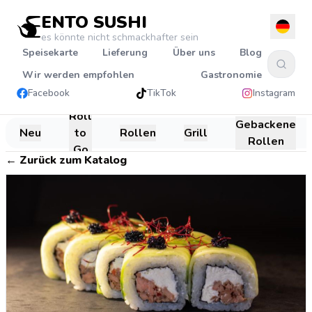
ENTO SUSHI
es könnte nicht schmackhafter sein
Speisekarte
Lieferung
Über uns
Blog
Wir werden empfohlen
Gastronomie
Facebook
TikTok
Instagram
Roll
Gebackene
Neu
to
Rollen
Grill
Rollen
Go
←
Zurück zum Katalog