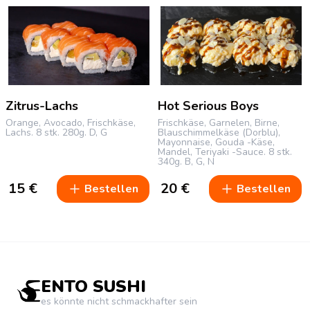
Zitrus-Lachs
Hot Serious Boys
Orange, Avocado, Frischkäse,
Frischkäse, Garnelen, Birne,
Lachs.
8 stk.
280g.
D, G
Blauschimmelkäse (Dorblu),
Mayonnaise, Gouda -Käse,
Mandel, Teriyaki -Sauce.
8 stk.
340g.
B, G, N
15
€
20
€
Bestellen
Bestellen
ENTO SUSHI
es könnte nicht schmackhafter sein