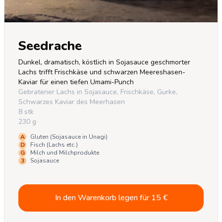
Seedrache
Dunkel, dramatisch, köstlich in Sojasauce geschmorter 
Lachs trifft Frischkäse und schwarzen Meereshasen-
Kaviar für einen tiefen Umami-Punch
Gebratener Lachs in Sojasauce, Frischkäse, Gurke,
Schwarzes Kaviar des Meerhasen
8 stk
230 g
A
Gluten (Sojasauce in Unagi)
D
Fisch (Lachs etc.)
G
Milch und Milchprodukte
3
Sojasauce
In den Warenkorb legen für
15
€