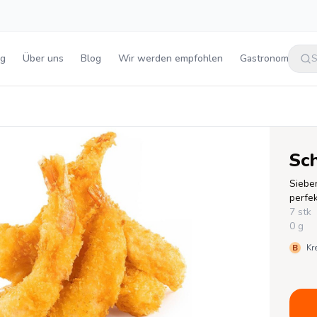
ng
Über uns
Blog
Wir werden empfohlen
Gastronomie
S
Sc
Siebe
perfe
7 stk
0 g
B
Kr