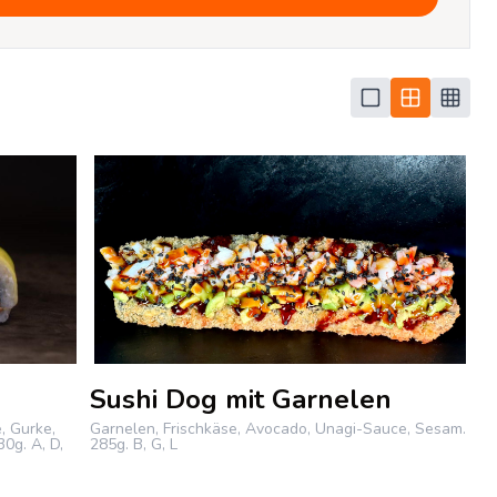
Sushi Dog mit Garnelen
, Gurke,
Garnelen, Frischkäse, Avocado, Unagi-Sauce, Sesam.
30g.
A, D,
285g.
B, G, L