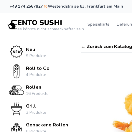
+49 174 2567827
|
Westendstraße 83
,
Frankfurt am Main
ENTO SUSHI
Speisekarte
Lieferu
es könnte nicht schmackhafter sein
←
Zurück zum Katalog
Neu
9
Produkte
Roll to Go
4
Produkte
Rollen
16
Produkte
Grill
3
Produkte
Gebackene Rollen
8
Produkte