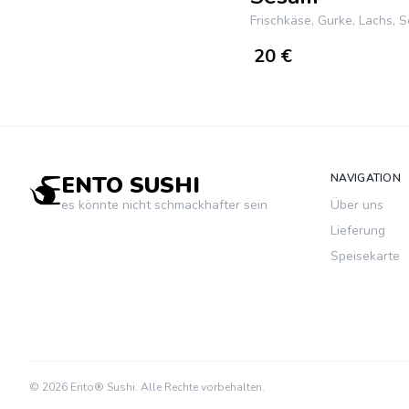
Frischkäse, Gurke, Lachs, 
20
€
ENTO SUSHI
NAVIGATION
es könnte nicht schmackhafter sein
Über uns
Lieferung
Speisekarte
© 2026 Ento® Sushi. Alle Rechte vorbehalten.