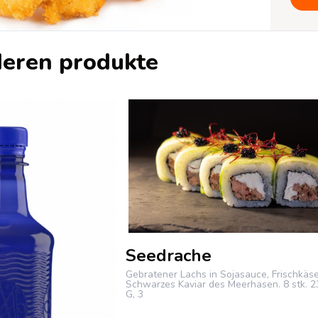
eren produkte
Seedrache
Gebratener Lachs in Sojasauce, Frischkäse
Schwarzes Kaviar des Meerhasen.
8 stk.
2
G, 3