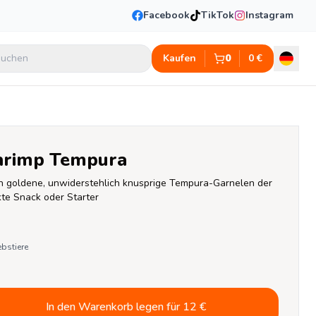
Facebook
TikTok
Instagram
uchen
Kaufen
0
0
€
hrimp Tempura
n goldene, unwiderstehlich knusprige Tempura-Garnelen der 
kte Snack oder Starter
ebstiere
In den Warenkorb legen für
12
€