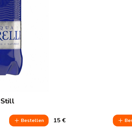
Still
15
€
Bestellen
Be