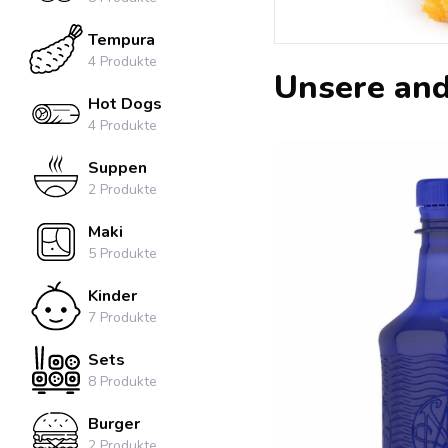
Tempura
4
Produkte
Unsere and
Hot Dogs
4
Produkte
Suppen
2
Produkte
Maki
5
Produkte
Kinder
7
Produkte
Sets
8
Produkte
Burger
2
Produkte