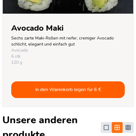
Avocado Maki
Sechs zarte Maki-Rollen mit reifer, cremiger Avocado 
schlicht, elegant und einfach gut
Avocado
6 stk
120 g
In den Warenkorb legen für
6
€
Unsere anderen
produkte