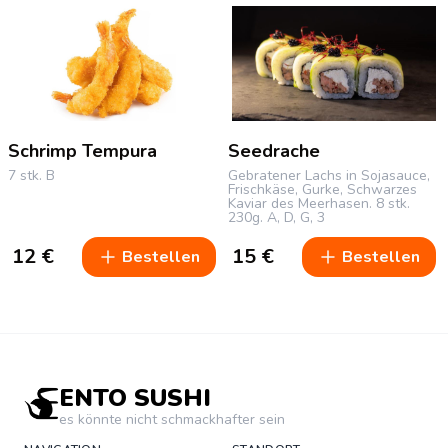
Schrimp Tempura
Seedrache
7 stk.
B
Gebratener Lachs in Sojasauce,
Frischkäse, Gurke, Schwarzes
Kaviar des Meerhasen.
8 stk.
230g.
A, D, G, 3
12
€
15
€
Bestellen
Bestellen
ENTO SUSHI
es könnte nicht schmackhafter sein