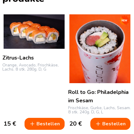
Zitrus-Lachs
Orange, Avocado, Frischkäse,
Lachs.
8 stk.
280g.
D, G
Roll to Go: Philadelphia
im Sesam
Frischkäse, Gurke, Lachs, Sesam.
8 stk.
240g.
D, G, L
15
€
20
€
Bestellen
Bestellen