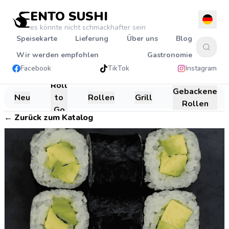
ENTO SUSHI
es könnte nicht schmackhafter sein
Speisekarte
Lieferung
Über uns
Blog
Wir werden empfohlen
Gastronomie
Facebook
TikTok
Instagram
Roll
Gebackene
Neu
to
Rollen
Grill
Rollen
Go
←
Zurück zum Katalog