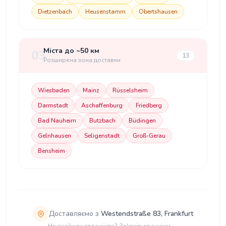
Dietzenbach
Heusenstamm
Obertshausen
Міста до ~50 км
03
13
Розширена зона доставки
Wiesbaden
Mainz
Rüsselsheim
Darmstadt
Aschaffenburg
Friedberg
Bad Nauheim
Butzbach
Büdingen
Gelnhausen
Seligenstadt
Groß-Gerau
Bensheim
Доставляємо з
Westendstraße 83, Frankfurt