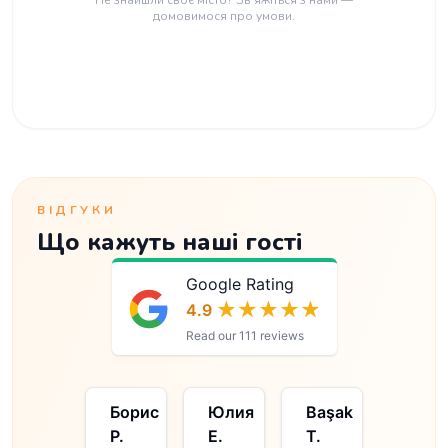
Не знайшли своє місто? Зв'яжіться з нами —
домовимося про умови.
ВІДГУКИ
Що кажуть наші гості
Google Rating
★★★★★
★★★★★
4.9
Read our 111 reviews
Masha
Борис
Юлия
Başak
Andre
F.
Р.
Е.
T.
D.