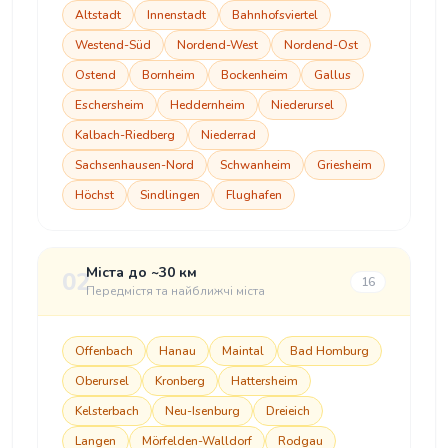
Altstadt
Innenstadt
Bahnhofsviertel
Westend-Süd
Nordend-West
Nordend-Ost
Ostend
Bornheim
Bockenheim
Gallus
Eschersheim
Heddernheim
Niederursel
Kalbach-Riedberg
Niederrad
Sachsenhausen-Nord
Schwanheim
Griesheim
Höchst
Sindlingen
Flughafen
Міста до ~30 км
02
16
Передмістя та найближчі міста
Offenbach
Hanau
Maintal
Bad Homburg
Oberursel
Kronberg
Hattersheim
Kelsterbach
Neu-Isenburg
Dreieich
Langen
Mörfelden-Walldorf
Rodgau