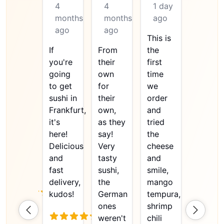
B
A
M
Б
Ю
4
4
4
1 day
1 day
months
months
months
ago
ago
ago
ago
ago
This is
Delicio
It's
If
From
the
sushi –
very
you're
their
first
fresh,
tasty,
going
own
time
careful
we've
to get
for
we
prepar
ordered
sushi in
their
order
and
it many
Frankfurt,
own,
and
perfect
times,
it's
as they
tried
balanc
every
here!
say!
the
in
time
Delicious
Very
cheese
flavor. I
it's
and
tasty
and
especia
excellent.
fast
sushi,
smile,
want
delivery,
the
mango
to
kudos!
German
tempura,
highlig
ones
shrimp
the
weren't
chili
Sushi