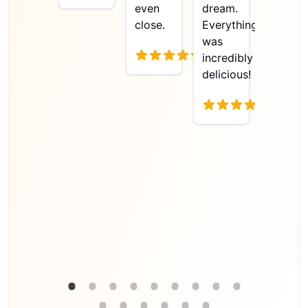
even
dream.
Dog: it
close.
Everything
was
was
excepti
incredibly
tasty,
delicious!
with an
intense
flavor
and a
fantasti
Read
more