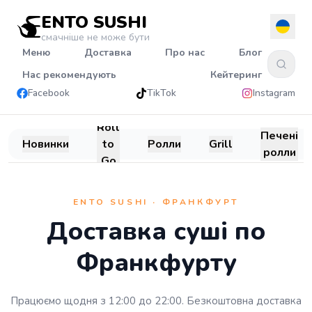
ENTO SUSHI
смачніше не може бути
Меню
Доставка
Про нас
Блог
Нас рекомендують
Кейтеринг
Facebook
TikTok
Instagram
Roll
Печені
Новинки
to
Ролли
Grill
ролли
Go
ENTO SUSHI · ФРАНКФУРТ
Доставка суші по
Франкфурту
Працюємо щодня з 12:00 до 22:00. Безкоштовна доставка