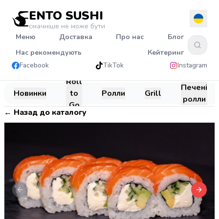
ENTO SUSHI
смачніше не може бути
Меню
Доставка
Про нас
Блог
Нас рекомендують
Кейтеринг
Facebook
TikTok
Instagram
Roll
Печені
Новинки
to
Ролли
Grill
ролли
Go
←
Назад до каталогу
Previous slide
Next s