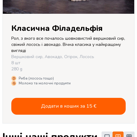
Класична Філадельфія
Рол, з якого все почалось шовковистий вершковий сир, 
свіжий лосось і авокадо. Вічна класика у найкращому 
вигляді
Вершковий сир, Авокадо, Огірок, Лосось
8 шт
280 g
D
Риба (лосось тощо)
G
Молоко та молочні продукти
Додати в кошик за
15
€
Інші наші продукти