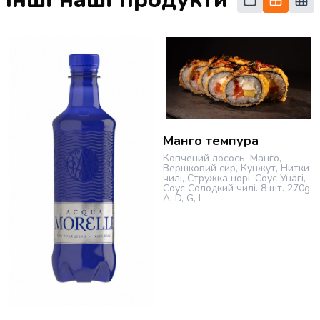
Манго темпура
Копчений лосось, Манго,
Вершковий сир, Кунжут, Нитки
чилі, Стружка норі, Соус Унагі,
Соус Солодкий чилі.
8 шт.
270g.
A, D, G, L