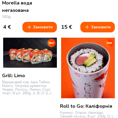
Morella вода
негазована
500g.
4
€
15
€
Замовити
Замовити
Grill: Limo
Вершковий сир, Ікра Тобіко,
Манго, Тигрова креветка,
Чедер, Лосось, Лимон, Соус
Унагі.
8 шт.
285g.
A, B, D, G, L
Roll to Go: Каліфорнія
Кунжут, Огірок, Авокадо,
Свіжий лосось.
8 шт.
250g.
D, L