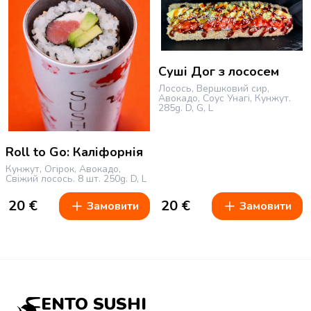
Суші Дог з лососем
Лосось, Вершковий сир,
Авокадо, Соус Унагі, Кунжут.
285g.
D, G, L
Roll to Go: Каліфорнія
Кунжут, Огірок, Авокадо,
Свіжий лосось.
8 шт.
250g.
D, L
20
€
20
€
Замовити
Замовити
ENTO SUSHI