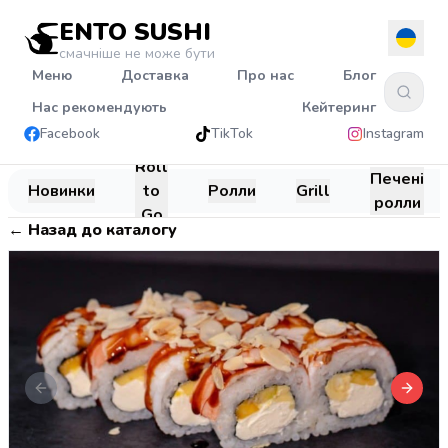
ENTO SUSHI
смачніше не може бути
Меню
Доставка
Про нас
Блог
Нас рекомендують
Кейтеринг
Facebook
TikTok
Instagram
Roll
Печені
Новинки
to
Ролли
Grill
ролли
Go
←
Назад до каталогу
Previous slide
Next s