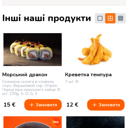
Інші наші продукти
Морський дракон
Креветка темпура
Смажена сьомга в соєвому
7 шт.
B
соусі, Вершковий сир, Огірок,
Чорна ікра морського зайця.
8
шт.
230g.
A, D, G, 3
15
€
12
€
Замовити
Замовити