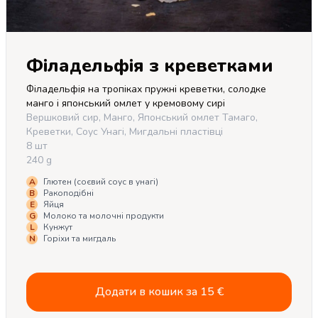
Філадельфія з креветками
Філадельфія на тропіках пружні креветки, солодке 
манго і японський омлет у кремовому сирі
Вершковий сир, Манго, Японський омлет Тамаго,
Креветки, Соус Унагі, Мигдальні пластівці
8 шт
240 g
A
Глютен (соєвий соус в унагі)
B
Ракоподібні
E
Яйця
G
Молоко та молочні продукти
L
Кунжут
N
Горіхи та мигдаль
Додати в кошик за
15
€