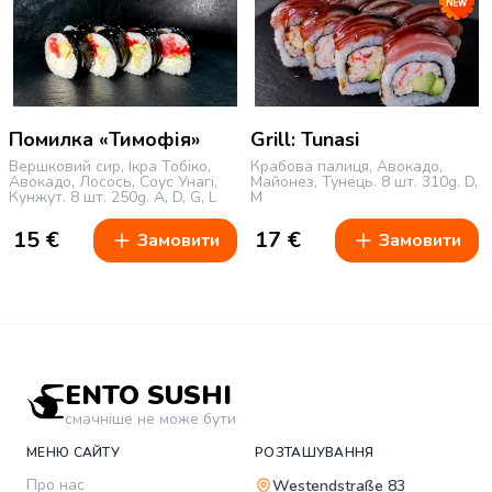
Помилка «Тимофія»
Grill: Tunasi
Вершковий сир, Ікра Тобіко,
Крабова палиця, Авокадо,
Авокадо, Лосось, Соус Унагі,
Майонез, Тунець.
8 шт.
310g.
D,
Кунжут.
8 шт.
250g.
A, D, G, L
M
15
€
17
€
Замовити
Замовити
ENTO SUSHI
смачніше не може бути
МЕНЮ САЙТУ
РОЗТАШУВАННЯ
Про нас
Westendstraße 83