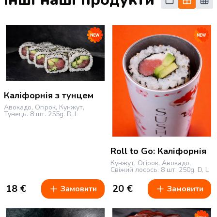
Каліфорнія з тунцем
Авокадо, Огірок, Кунжут,
Тунець.
8 шт.
255g.
D, L
Roll to Go: Каліфорнія
Кунжут, Огірок, Авокадо,
Свіжий лосось.
8 шт.
250g.
D, L
18
€
20
€
Замовити
Замовити