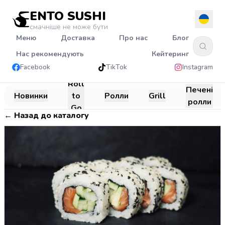
ENTO SUSHI
смачніше не може бути
Меню
Доставка
Про нас
Блог
Нас рекомендують
Кейтеринг
Facebook
TikTok
Instagram
Roll
Печені
Новинки
to
Ролли
Grill
ролли
Go
←
Назад до каталогу