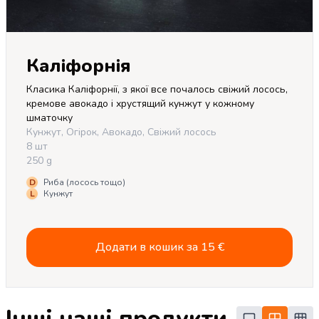
Каліфорнія
Класика Каліфорнії, з якої все почалось свіжий лосось, 
кремове авокадо і хрустящий кунжут у кожному 
шматочку
Кунжут, Огірок, Авокадо, Свіжий лосось
8 шт
250 g
D
Риба (лосось тощо)
L
Кунжут
Додати в кошик за
15
€
Інші наші продукти