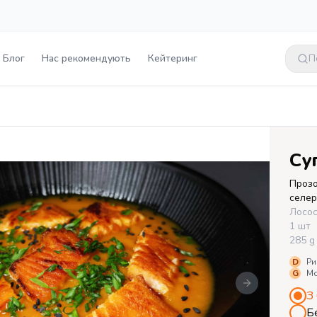
Блог
Нас рекомендують
Кейтеринг
П
Су
Прозо
селер
Лосос
1 шт
285 g
D
Ри
G
Мо
Next slide
З
Б