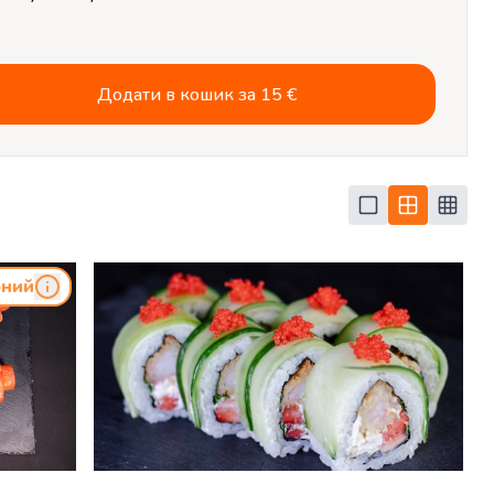
Додати в кошик за
15
€
ний