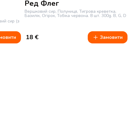
Ред Флег
Вершковий сир, Полуниця, Тигрова креветка,
Базилік, Огірок, Тобіка червона.
8 шт.
300g.
B, G, D
вий сир (з
18
€
мовити
Замовити