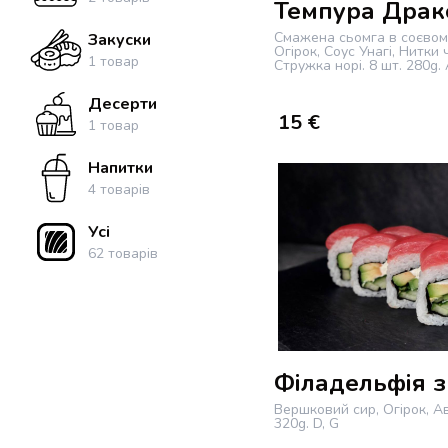
Темпура Драк
Смажена сьомга в соєвому
Закуски
Огірок, Соус Унагі, Нитки 
1
товар
Стружка норі.
8 шт.
280g.
Десерти
15
€
1
товар
Напитки
4
товарів
Усі
62
товарів
Філадельфія з
Вершковий сир, Огірок, А
320g.
D, G