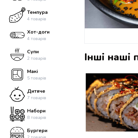
Темпура
4
товарів
Хот-доги
4
товарів
Супи
Інші наші 
2
товарів
Макі
5
товарів
Дитяче
7
товарів
Набори
8
товарів
Бургери
2
товарів