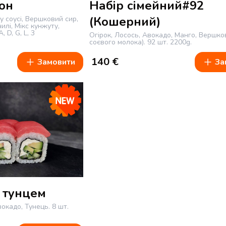
он
Набір сімейний#92
(Кошерний)
 соусі, Вершковий сир,
чилі, Мікс кунжуту,
A, D, G, L, 3
Огірок, Лосось, Авокадо, Манго, Вершко
соєвого молока).
92 шт.
2200g.
140
€
Замовити
За
 тунцем
вокадо, Тунець.
8 шт.