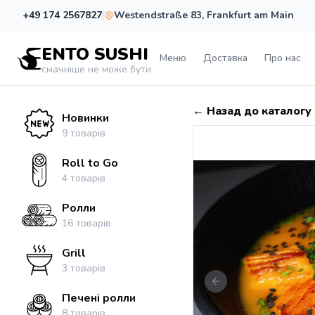
+49 174 2567827
|
Westendstraße 83
,
Frankfurt am Main
ENTO SUSHI
Меню
Доставка
Про нас
смачніше не може бути
←
Назад до каталогу
Новинки
9
товарів
Roll to Go
4
товарів
Ролли
16
товарів
Grill
3
товарів
Previous slide
Печені ролли
8
товарів