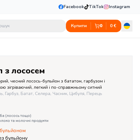
Facebook
TikTok
Instagram
ошук
Купити
0
0
€
п з лососем
рий, чесний лосось-бульйон з бататом, гарбузом і 
ою зігріваючий, легкий і по-справжньому ситний
ь, Гарбуз, Батат, Селера, Часник, Цибуля, Перець
ба (лосось тощо)
локо та молочні продукти
 бульйоном
ез бульйону