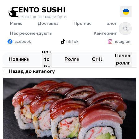
ENTO SUSHI
смачніше не може бути
Меню
Доставка
Про нас
Блог
Нас рекомендують
Кейтеринг
Facebook
TikTok
Instagram
Roll
Печені
Новинки
to
Ролли
Grill
ролли
Go
←
Назад до каталогу