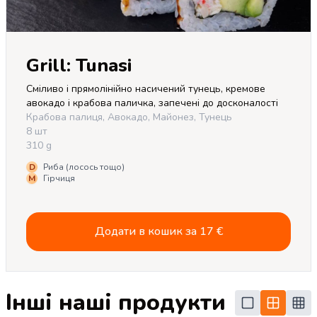
Grill: Tunasi
Сміливо і прямолінійно насичений тунець, кремове 
авокадо і крабова паличка, запечені до досконалості
Крабова палиця, Авокадо, Майонез, Тунець
8 шт
310 g
D
Риба (лосось тощо)
M
Гірчиця
Додати в кошик за
17
€
Інші наші продукти