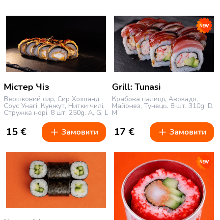
Містер Чіз
Grill: Tunasi
Вершковий сир, Сир Хохланд,
Крабова палиця, Авокадо,
Соус Унагі, Кунжут, Нитки чилі,
Майонез, Тунець.
8 шт.
310g.
D,
Стружка норі.
8 шт.
250g.
A, G, L
M
15
€
17
€
Замовити
Замовити