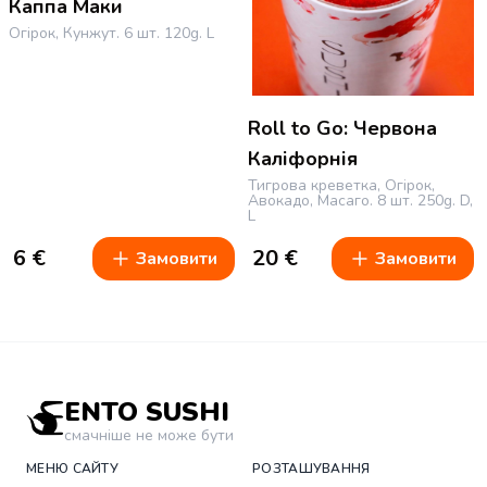
Каппа Маки
Огірок, Кунжут.
6 шт.
120g.
L
Roll to Go: Червона
Каліфорнія
Тигрова креветка, Огірок,
Авокадо, Масаго.
8 шт.
250g.
D,
L
6
€
20
€
Замовити
Замовити
ENTO SUSHI
смачніше не може бути
МЕНЮ САЙТУ
РОЗТАШУВАННЯ